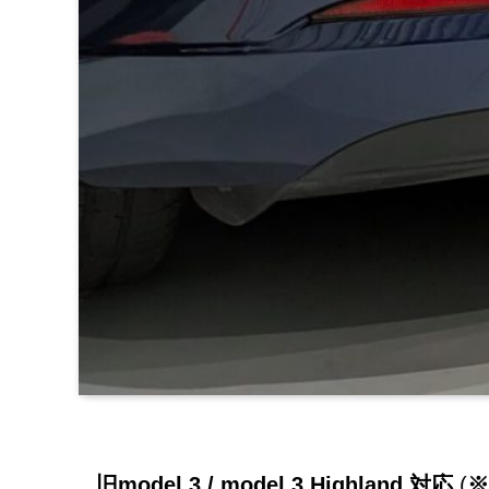
旧model 3 / model 3 Highland 対応
(
※