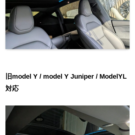
旧model Y / model Y Juniper / ModelYL
対応