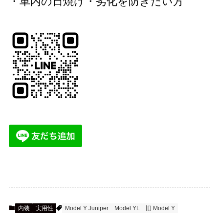
・車内の日焼け・劣化を防ぎたい方
内装
実用性
Model Y Juniper
Model YL
旧 Model Y